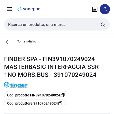
Vai alla
Vai
navigazione
alla
pagina
Cerca input
Torna indietro
FINDER SPA - FIN391070249024
MASTERBASIC INTERFACCIA SSR
1NO MORS.BUS - 391070249024
copia
Cod. prodotto FIN391070249024
copia
Cod. produttore 391070249024