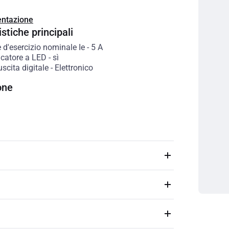
ntazione
stiche principali
 d'esercizio nominale Ie
-
5
A
icatore a LED
-
sì
uscita digitale
-
Elettronico
one