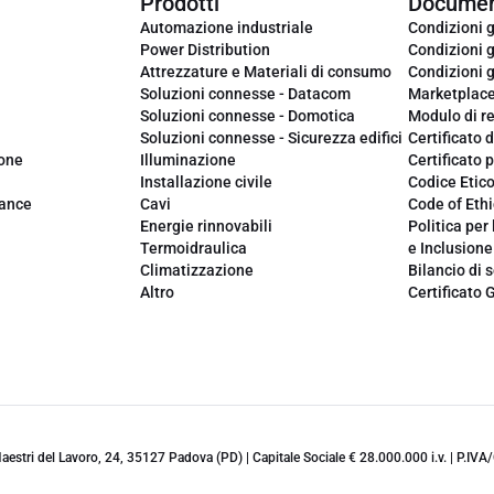
Prodotti
Documen
Automazione industriale
Condizioni g
Power Distribution
Condizioni g
Attrezzature e Materiali di consumo
Condizioni g
Soluzioni connesse - Datacom
Marketplac
Soluzioni connesse - Domotica
Modulo di r
Soluzioni connesse - Sicurezza edifici
Certificato d
ione
Illuminazione
Certificato p
Installazione civile
Codice Etic
iance
Cavi
Code of Ethi
Energie rinnovabili
Politica per 
Termoidraulica
e Inclusione
Climatizzazione
Bilancio di s
Altro
Certificato 
 Maestri del Lavoro, 24, 35127 Padova (PD) | Capitale Sociale € 28.000.000 i.v. | P