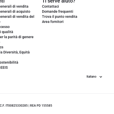
ti
Ti serve aiuto?
enerali di vendita
Contattaci
enerali di acquisto
Domande frequenti
enerali di vendita del
Trova il punto vendita
e
Area fornitori
ecesso
i qualità
er la parità di genere
o
cs
la Diversità, Equità
ostenibilità
GEEIS
Lingua
.IVA/C.F. IT00825330285 | REA PD 155585