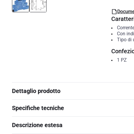
Docume
Caratteri
Corrente
Con ind
Tipo di 
Confezi
1
PZ
Dettaglio prodotto
Specifiche tecniche
Descrizione estesa