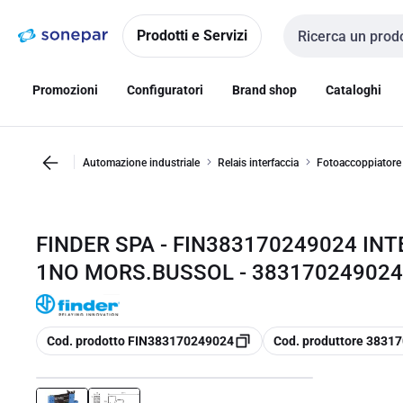
Vai alla
Vai
navigazione
alla
Prodotti e Servizi
Cerca input
pagina
Promozioni
Configuratori
Brand shop
Cataloghi
Automazione industriale
Relais interfaccia
Fotoaccoppiatore
FINDER SPA - FIN383170249024 I
1NO MORS.BUSSOL - 383170249024
copia
copia
Cod. prodotto FIN383170249024
Cod. produttore 3831