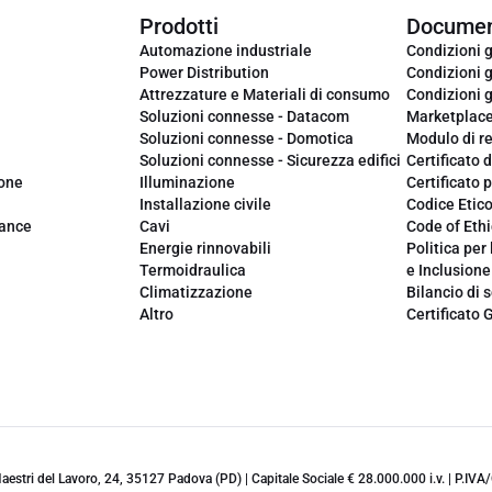
Prodotti
Documen
Automazione industriale
Condizioni g
Power Distribution
Condizioni g
Attrezzature e Materiali di consumo
Condizioni g
Soluzioni connesse - Datacom
Marketplac
Soluzioni connesse - Domotica
Modulo di r
Soluzioni connesse - Sicurezza edifici
Certificato d
ione
Illuminazione
Certificato p
Installazione civile
Codice Etic
iance
Cavi
Code of Ethi
Energie rinnovabili
Politica per 
Termoidraulica
e Inclusione
Climatizzazione
Bilancio di s
Altro
Certificato 
 Maestri del Lavoro, 24, 35127 Padova (PD) | Capitale Sociale € 28.000.000 i.v. | P