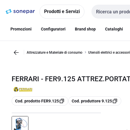
Vai alla
Vai
navigazione
alla
Prodotti e Servizi
Cerca input
pagina
Promozioni
Configuratori
Brand shop
Cataloghi
Attrezzature e Materiale di consumo
Utensili elettrici e accessori
FERRARI - FER9.125 ATTREZ.PORTAT
copia
copia
Cod. prodotto FER9.125
Cod. produttore 9.125