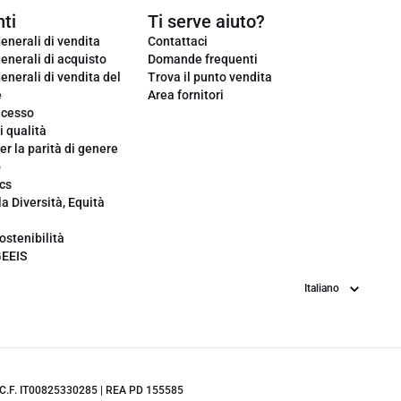
ti
Ti serve aiuto?
enerali di vendita
Contattaci
enerali di acquisto
Domande frequenti
enerali di vendita del
Trova il punto vendita
e
Area fornitori
ecesso
i qualità
er la parità di genere
o
cs
la Diversità, Equità
ostenibilità
GEEIS
Lingua
.IVA/C.F. IT00825330285 | REA PD 155585