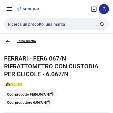
Vai alla
Vai
navigazione
alla
pagina
Cerca input
Torna indietro
FERRARI - FER6.067/N
RIFRATTOMETRO CON CUSTODIA
PER GLICOLE - 6.067/N
copia
Cod. prodotto FER6.067/N
copia
Cod. produttore 6.067/N