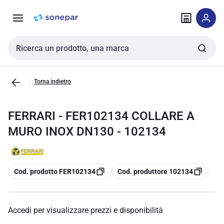
Vai alla
Vai
navigazione
alla
pagina
Cerca input
Torna indietro
FERRARI - FER102134 COLLARE A
MURO INOX DN130 - 102134
copia
copia
Cod. prodotto FER102134
Cod. produttore 102134
Accedi per visualizzare prezzi e disponibilità