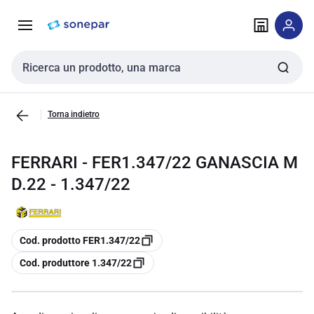
Vai alla
Vai
navigazione
alla
pagina
Cerca input
Torna indietro
FERRARI - FER1.347/22 GANASCIA M
D.22 - 1.347/22
copia
Cod. prodotto FER1.347/22
copia
Cod. produttore 1.347/22