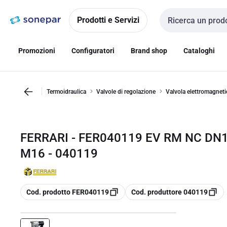
Vai alla
Vai
navigazione
alla
Prodotti e Servizi
Cerca input
pagina
Promozioni
Configuratori
Brand shop
Cataloghi
Termoidraulica
Valvole di regolazione
Valvola elettromagnetic
FERRARI - FER040119 EV RM NC D
M16 - 040119
copia
copia
Cod. prodotto FER040119
Cod. produttore 040119