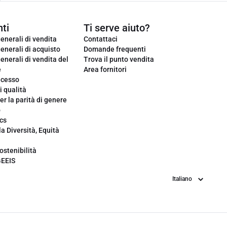
ti
Ti serve aiuto?
enerali di vendita
Contattaci
enerali di acquisto
Domande frequenti
enerali di vendita del
Trova il punto vendita
e
Area fornitori
ecesso
i qualità
er la parità di genere
o
cs
la Diversità, Equità
ostenibilità
GEEIS
Lingua