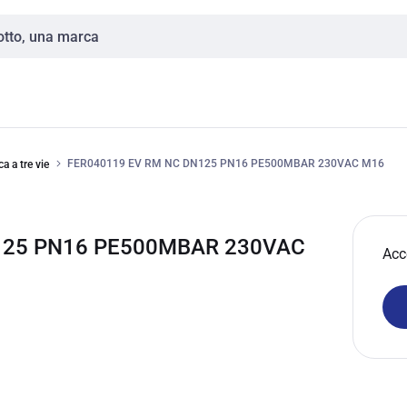
FER040119 EV RM NC DN125 PN16 PE500MBAR 230VAC M16
a a tre vie
N125 PN16 PE500MBAR 230VAC
Acc