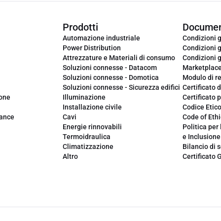
Prodotti
Documen
Automazione industriale
Condizioni g
Power Distribution
Condizioni g
Attrezzature e Materiali di consumo
Condizioni g
Soluzioni connesse - Datacom
Marketplac
Soluzioni connesse - Domotica
Modulo di r
Soluzioni connesse - Sicurezza edifici
Certificato d
ione
Illuminazione
Certificato p
Installazione civile
Codice Etic
iance
Cavi
Code of Ethi
Energie rinnovabili
Politica per 
Termoidraulica
e Inclusione
Climatizzazione
Bilancio di s
Altro
Certificato 