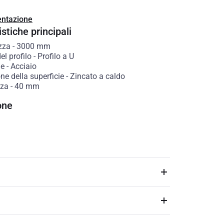
ntazione
stiche principali
zza
-
3000
mm
l profilo
-
Profilo a U
le
-
Acciaio
ne della superficie
-
Zincato a caldo
zza
-
40
mm
one