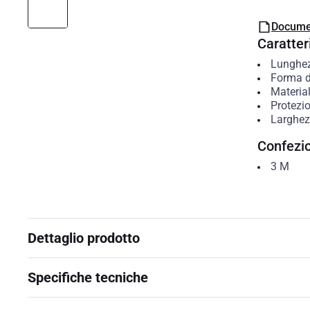
Docume
Caratteri
Lunghe
Forma de
Materia
Protezio
Larghe
Confezi
3
M
Dettaglio prodotto
Specifiche tecniche