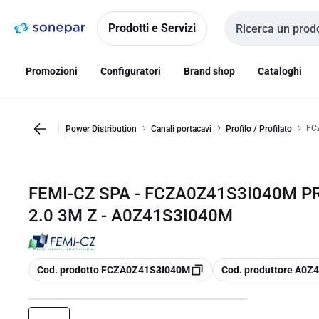
Vai alla
Vai
navigazione
alla
Prodotti e Servizi
Cerca input
pagina
Promozioni
Configuratori
Brand shop
Cataloghi
FC
Power Distribution
Canali portacavi
Profilo / Profilato
FEMI-CZ SPA - FCZA0Z41S3I040M P
2.0 3M Z - A0Z41S3I040M
copia
copia
Cod. prodotto FCZA0Z41S3I040M
Cod. produttore A0