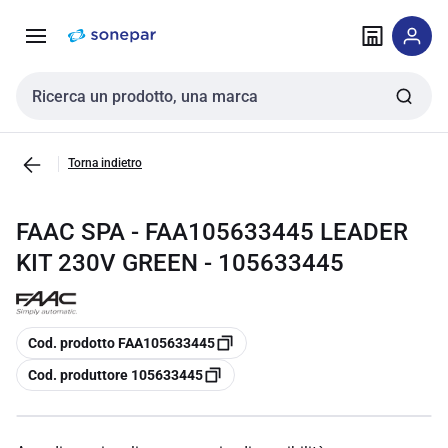
Vai alla
Vai
navigazione
alla
pagina
Cerca input
Torna indietro
FAAC SPA - FAA105633445 LEADER
KIT 230V GREEN - 105633445
copia
Cod. prodotto FAA105633445
copia
Cod. produttore 105633445