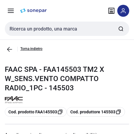
Vai alla
Vai
navigazione
alla
pagina
Cerca input
Torna indietro
FAAC SPA - FAA145503 TM2 X
W_SENS.VENTO COMPATTO
RADIO_1PC - 145503
copia
copia
Cod. prodotto FAA145503
Cod. produttore 145503