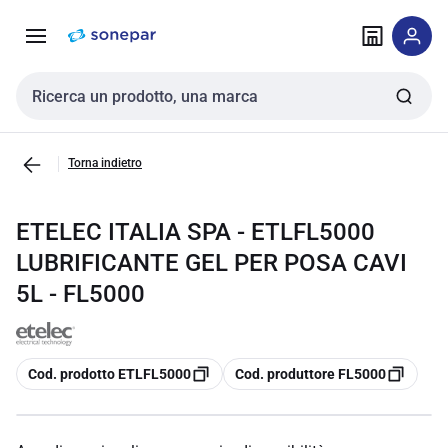
Vai alla
Vai
navigazione
alla
pagina
Cerca input
Torna indietro
ETELEC ITALIA SPA - ETLFL5000
LUBRIFICANTE GEL PER POSA CAVI
5L - FL5000
copia
copia
Cod. prodotto ETLFL5000
Cod. produttore FL5000