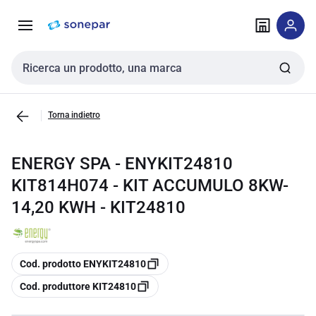
Vai alla
Vai
navigazione
alla
pagina
Cerca input
Torna indietro
ENERGY SPA - ENYKIT24810
KIT814H074 - KIT ACCUMULO 8KW-
14,20 KWH - KIT24810
copia
Cod. prodotto ENYKIT24810
copia
Cod. produttore KIT24810