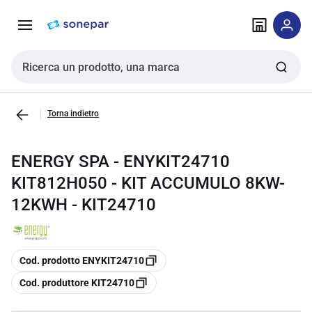
Vai alla
Vai
navigazione
alla
pagina
Cerca input
Torna indietro
ENERGY SPA - ENYKIT24710
KIT812H050 - KIT ACCUMULO 8KW-
12KWH - KIT24710
copia
Cod. prodotto ENYKIT24710
copia
Cod. produttore KIT24710