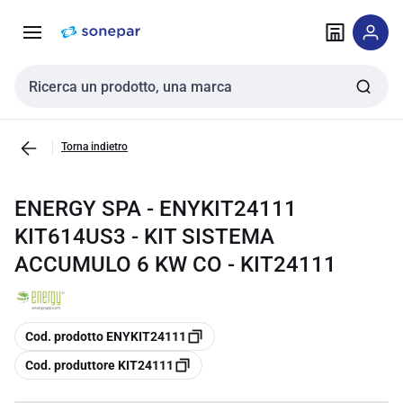
Vai alla
Vai
navigazione
alla
pagina
Cerca input
Torna indietro
ENERGY SPA - ENYKIT24111
KIT614US3 - KIT SISTEMA
ACCUMULO 6 KW CO - KIT24111
copia
Cod. prodotto ENYKIT24111
copia
Cod. produttore KIT24111