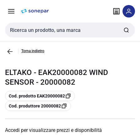
Vai alla
Vai
navigazione
alla
pagina
Cerca input
Torna indietro
ELTAKO - EAK20000082 WIND
SENSOR - 20000082
copia
Cod. prodotto EAK20000082
copia
Cod. produttore 20000082
Accedi per visualizzare prezzi e disponibilità