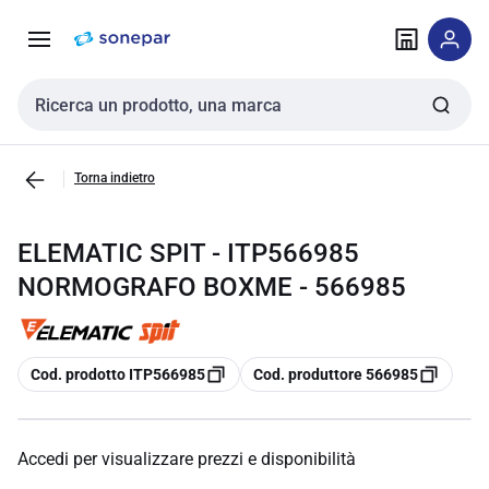
Vai alla
Vai
navigazione
alla
pagina
Cerca input
Torna indietro
ELEMATIC SPIT - ITP566985
NORMOGRAFO BOXME - 566985
copia
copia
Cod. prodotto ITP566985
Cod. produttore 566985
Accedi per visualizzare prezzi e disponibilità