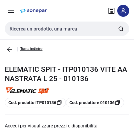
Vai alla
Vai
navigazione
alla
pagina
Cerca input
Torna indietro
ELEMATIC SPIT - ITP010136 VITE AA
NASTRATA L 25 - 010136
copia
copia
Cod. prodotto ITP010136
Cod. produttore 010136
Accedi per visualizzare prezzi e disponibilità