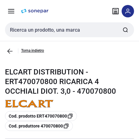
Vai alla
Vai
navigazione
alla
pagina
Cerca input
Torna indietro
ELCART DISTRIBUTION -
ERT470070800 RICARICA 4
OCCHIALI DIOT. 3,0 - 470070800
copia
Cod. prodotto ERT470070800
copia
Cod. produttore 470070800