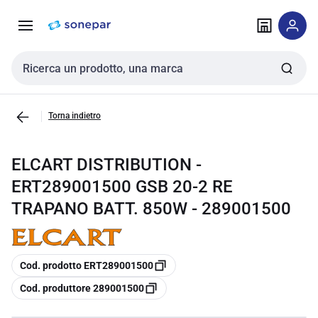
Vai alla
Vai
navigazione
alla
pagina
Cerca input
Torna indietro
ELCART DISTRIBUTION -
ERT289001500 GSB 20-2 RE
TRAPANO BATT. 850W - 289001500
copia
Cod. prodotto ERT289001500
copia
Cod. produttore 289001500