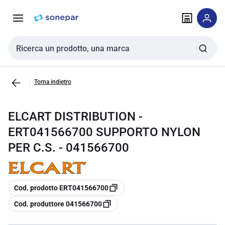
Vai alla
Vai
navigazione
alla
pagina
Cerca input
Torna indietro
ELCART DISTRIBUTION -
ERT041566700 SUPPORTO NYLON
PER C.S. - 041566700
copia
Cod. prodotto ERT041566700
copia
Cod. produttore 041566700