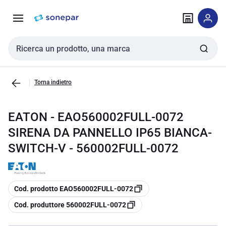
Vai alla
Vai
navigazione
alla
pagina
Cerca input
Torna indietro
EATON - EAO560002FULL-0072
SIRENA DA PANNELLO IP65 BIANCA-
SWITCH-V - 560002FULL-0072
copia
Cod. prodotto EAO560002FULL-0072
copia
Cod. produttore 560002FULL-0072