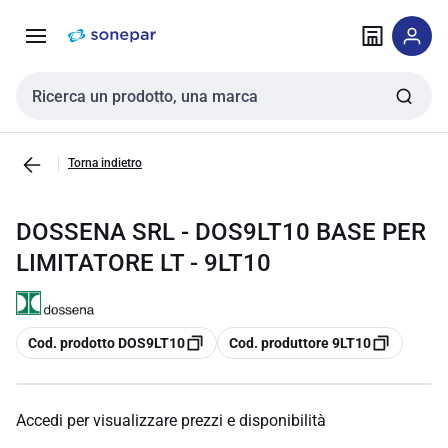
Vai alla
Vai
navigazione
alla
pagina
Cerca input
Torna indietro
DOSSENA SRL - DOS9LT10 BASE PER
LIMITATORE LT - 9LT10
copia
copia
Cod. prodotto DOS9LT10
Cod. produttore 9LT10
Accedi per visualizzare prezzi e disponibilità