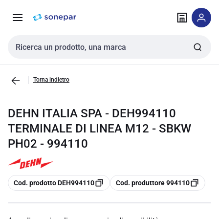
Vai alla
Vai
navigazione
alla
pagina
Cerca input
Torna indietro
DEHN ITALIA SPA - DEH994110
TERMINALE DI LINEA M12 - SBKW
PH02 - 994110
copia
copia
Cod. prodotto DEH994110
Cod. produttore 994110