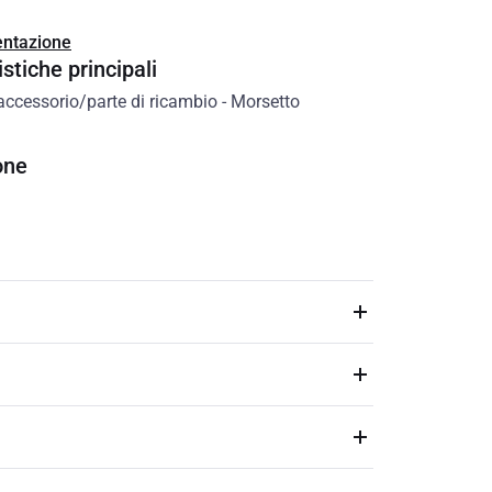
ntazione
stiche principali
accessorio/parte di ricambio
-
Morsetto
one