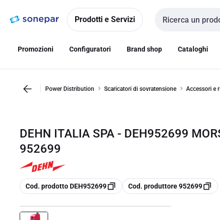
Vai alla
Vai
navigazione
alla
Prodotti e Servizi
Cerca input
pagina
Promozioni
Configuratori
Brand shop
Cataloghi
Power Distribution
Scaricatori di sovratensione
Accessori e r
DEHN ITALIA SPA - DEH952699 MOR
952699
copia
copia
Cod. prodotto DEH952699
Cod. produttore 952699