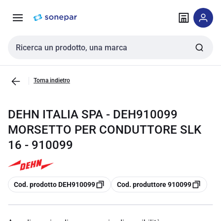
Vai alla
Vai
navigazione
alla
pagina
Cerca input
Torna indietro
DEHN ITALIA SPA - DEH910099
MORSETTO PER CONDUTTORE SLK
16 - 910099
copia
copia
Cod. prodotto DEH910099
Cod. produttore 910099