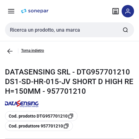
Vai alla
Vai
navigazione
alla
pagina
Cerca input
Torna indietro
DATASENSING SRL - DTG957701210
DS1-SD-HR-015-JV SHORT D HIGH RE
H=150MM - 957701210
copia
Cod. prodotto DTG957701210
copia
Cod. produttore 957701210