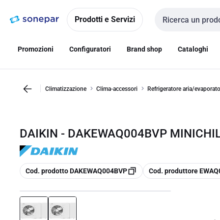
Vai alla
Vai
navigazione
alla
Prodotti e Servizi
Cerca input
pagina
Promozioni
Configuratori
Brand shop
Cataloghi
Climatizzazione
Clima-accessori
Refrigeratore aria/evaporato
DAIKIN - DAKEWAQ004BVP MINICHI
copia
copia
Cod. prodotto DAKEWAQ004BVP
Cod. produttore EWA