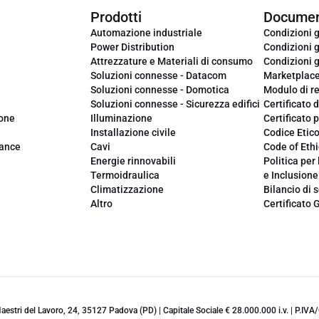
Prodotti
Documen
Automazione industriale
Condizioni g
Power Distribution
Condizioni g
Attrezzature e Materiali di consumo
Condizioni g
Soluzioni connesse - Datacom
Marketplac
Soluzioni connesse - Domotica
Modulo di r
Soluzioni connesse - Sicurezza edifici
Certificato d
ione
Illuminazione
Certificato p
Installazione civile
Codice Etic
iance
Cavi
Code of Ethi
Energie rinnovabili
Politica per 
Termoidraulica
e Inclusione
Climatizzazione
Bilancio di s
Altro
Certificato 
 Maestri del Lavoro, 24, 35127 Padova (PD) | Capitale Sociale € 28.000.000 i.v. | P