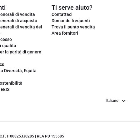
ti
Ti serve aiuto?
enerali di vendita
Contattaci
enerali di acquisto
Domande frequenti
enerali di vendita del
Trova il punto vendita
e
Area fornitori
ecesso
i qualità
er la parità di genere
o
cs
la Diversità, Equità
ostenibilità
GEEIS
Lingua
.IVA/C.F. IT00825330285 | REA PD 155585