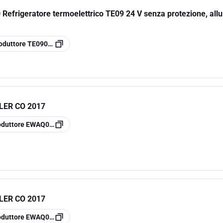
frigeratore termoelettrico TE09 24 V senza protezione, all
oduttore
TE090624020
LER CO 2017
oduttore
EWAQ006BVP
LER CO 2017
oduttore
EWAQ004BVP