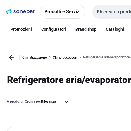
Vai alla
Vai
navigazione
alla
Prodotti e Servizi
Cerca input
pagina
Promozioni
Configuratori
Brand shop
Cataloghi
Refrigeratore aria/evaporatore (
Climatizzazione
Clima-accessori
Refrigeratore aria/evaporator
6 prodotti
Ordina per