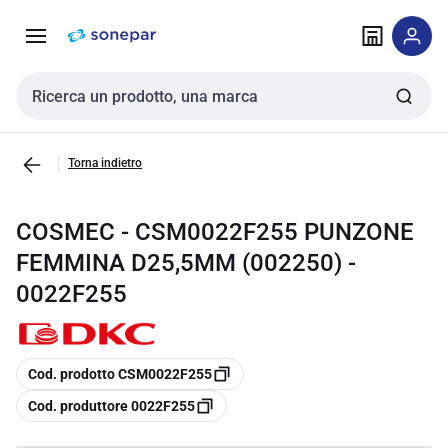
Vai alla
Vai
navigazione
alla
pagina
Cerca input
Torna indietro
COSMEC - CSM0022F255 PUNZONE
FEMMINA D25,5MM (002250) -
0022F255
copia
Cod. prodotto CSM0022F255
copia
Cod. produttore 0022F255