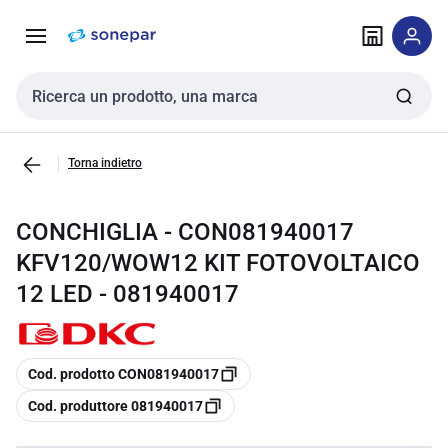
Vai alla
Vai
navigazione
alla
pagina
Cerca input
Torna indietro
CONCHIGLIA - CON081940017
KFV120/WOW12 KIT FOTOVOLTAICO
12 LED - 081940017
copia
Cod. prodotto CON081940017
copia
Cod. produttore 081940017