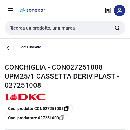
Vai alla
Vai
navigazione
alla
pagina
Cerca input
Torna indietro
CONCHIGLIA - CON027251008
UPM25/1 CASSETTA DERIV.PLAST -
027251008
copia
Cod. prodotto CON027251008
copia
Cod. produttore 027251008