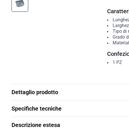
Caratteri
Lunghe
Larghe
Tipo di
Grado di
Materia
Confezi
1
PZ
Dettaglio prodotto
Specifiche tecniche
Descrizione estesa