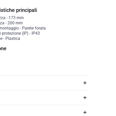
stiche principali
zza
-
173
mm
zza
-
200
mm
 montaggio
-
Parete forata
 protezione (IP)
-
IP43
le
-
Plastica
one