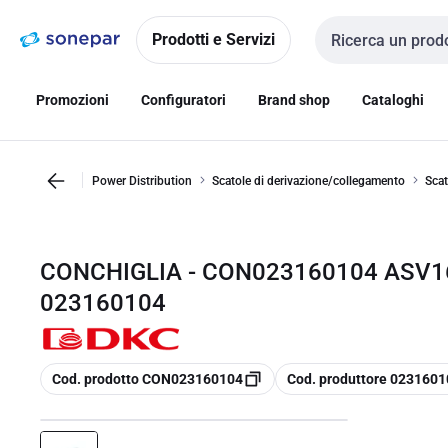
Vai alla
Vai
navigazione
alla
Prodotti e Servizi
Cerca input
pagina
Promozioni
Configuratori
Brand shop
Cataloghi
Power Distribution
Scatole di derivazione/collegamento
Scat
CONCHIGLIA - CON023160104 ASV16
023160104
copia
copia
Cod. prodotto CON023160104
Cod. produttore 0231601