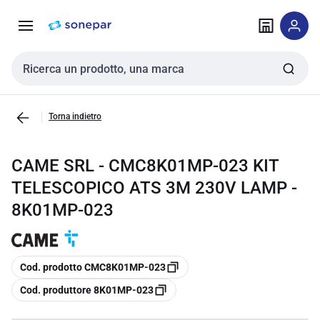
Vai alla
Vai
navigazione
alla
pagina
Cerca input
Torna indietro
CAME SRL - CMC8K01MP-023 KIT
TELESCOPICO ATS 3M 230V LAMP -
8K01MP-023
copia
Cod. prodotto CMC8K01MP-023
copia
Cod. produttore 8K01MP-023