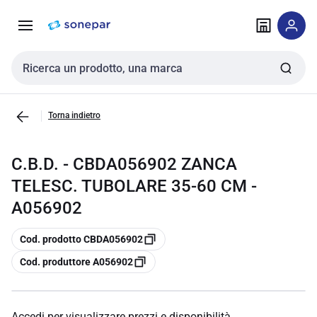
Vai alla
Vai
navigazione
alla
pagina
Cerca input
Torna indietro
C.B.D. - CBDA056902 ZANCA
TELESC. TUBOLARE 35-60 CM -
A056902
copia
Cod. prodotto CBDA056902
copia
Cod. produttore A056902
Accedi per visualizzare prezzi e disponibilità