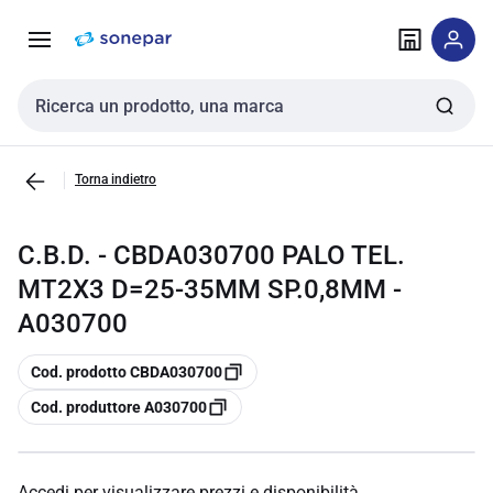
Vai alla
Vai
navigazione
alla
pagina
Cerca input
Torna indietro
C.B.D. - CBDA030700 PALO TEL.
MT2X3 D=25-35MM SP.0,8MM -
A030700
copia
Cod. prodotto CBDA030700
copia
Cod. produttore A030700
Accedi per visualizzare prezzi e disponibilità