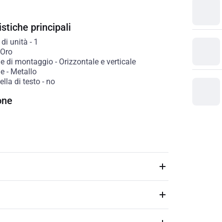
stiche principali
di unità
-
1
Oro
ne di montaggio
-
Orizzontale e verticale
le
-
Metallo
lla di testo
-
no
one