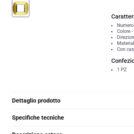
Caratteri
Numero 
Colore
-
Direzio
Materia
Con case
Confezi
1
PZ
Dettaglio prodotto
Specifiche tecniche