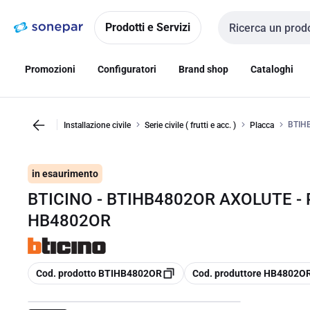
Vai alla
Vai
navigazione
alla
Prodotti e Servizi
Cerca input
pagina
Promozioni
Configuratori
Brand shop
Cataloghi
BTIH
Installazione civile
Serie civile ( frutti e acc. )
Placca
in esaurimento
BTICINO - BTIHB4802OR AXOLUTE - 
HB4802OR
copia
copia
Cod. prodotto BTIHB4802OR
Cod. produttore HB4802O