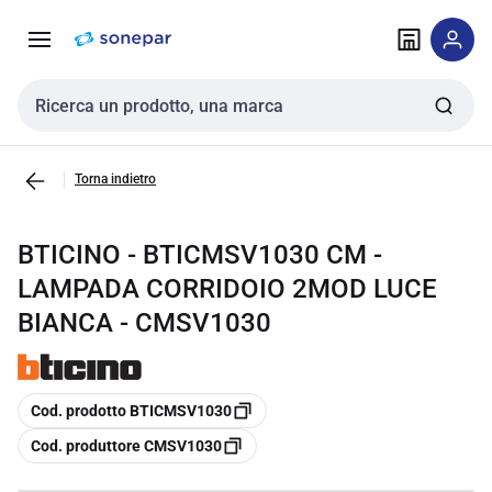
Vai alla
Vai
navigazione
alla
pagina
Cerca input
Torna indietro
BTICINO - BTICMSV1030 CM -
LAMPADA CORRIDOIO 2MOD LUCE
BIANCA - CMSV1030
copia
Cod. prodotto BTICMSV1030
copia
Cod. produttore CMSV1030