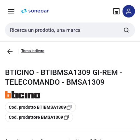
Vai alla
Vai
navigazione
alla
pagina
Cerca input
Torna indietro
BTICINO - BTIBMSA1309 GI-REM -
TELECOMANDO - BMSA1309
copia
Cod. prodotto BTIBMSA1309
copia
Cod. produttore BMSA1309