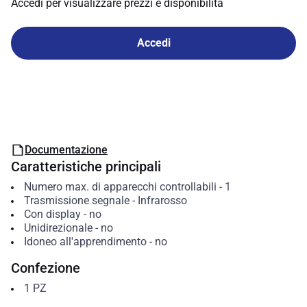
Accedi per visualizzare prezzi e disponibilità
Accedi
Documentazione
Caratteristiche principali
Numero max. di apparecchi controllabili
-
1
Trasmissione segnale
-
Infrarosso
Con display
-
no
Unidirezionale
-
no
Idoneo all'apprendimento
-
no
Confezione
1
PZ