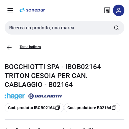
Vai alla
Vai
navigazione
alla
pagina
Cerca input
Torna indietro
BOCCHIOTTI SPA - IBOB02164
TRITON CESOIA PER CAN.
CABLAGGIO - B02164
copia
copia
Cod. prodotto IBOB02164
Cod. produttore B02164