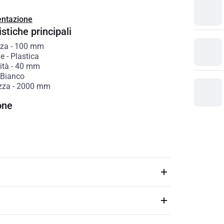
ntazione
stiche principali
zza
-
100
mm
le
-
Plastica
ità
-
40
mm
Bianco
zza
-
2000
mm
one