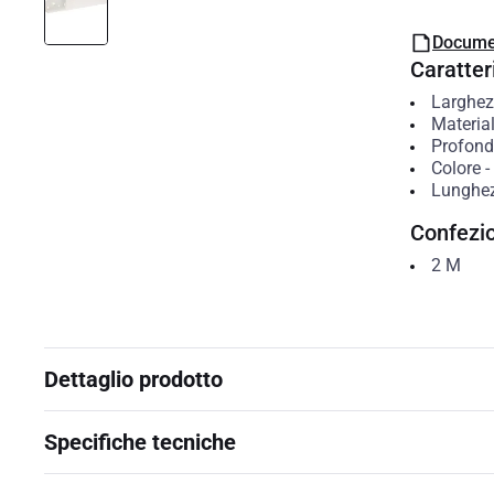
Docume
Caratteri
Larghe
Materia
Profond
Colore
-
Lunghe
Confezi
2
M
Dettaglio prodotto
Specifiche tecniche