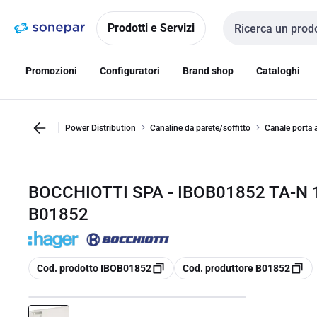
Vai alla
Vai
navigazione
alla
Prodotti e Servizi
Cerca input
pagina
Promozioni
Configuratori
Brand shop
Cataloghi
Power Distribution
Canaline da parete/soffitto
Canale porta 
BOCCHIOTTI SPA - IBOB01852 TA-N 
B01852
copia
copia
Cod. prodotto IBOB01852
Cod. produttore B01852