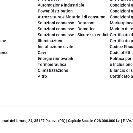
Automazione industriale
Condizioni g
Power Distribution
Condizioni g
Attrezzature e Materiali di consumo
Condizioni g
Soluzioni connesse - Datacom
Marketplac
Soluzioni connesse - Domotica
Modulo di r
Soluzioni connesse - Sicurezza edifici
Certificato d
ione
Illuminazione
Certificato p
Installazione civile
Codice Etic
iance
Cavi
Code of Ethi
Energie rinnovabili
Politica per 
Termoidraulica
e Inclusione
Climatizzazione
Bilancio di s
Altro
Certificato 
 Maestri del Lavoro, 24, 35127 Padova (PD) | Capitale Sociale € 28.000.000 i.v. | P