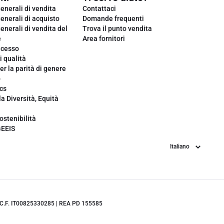
enerali di vendita
Contattaci
enerali di acquisto
Domande frequenti
enerali di vendita del
Trova il punto vendita
e
Area fornitori
ecesso
i qualità
er la parità di genere
o
cs
la Diversità, Equità
ostenibilità
GEEIS
Lingua
.IVA/C.F. IT00825330285 | REA PD 155585