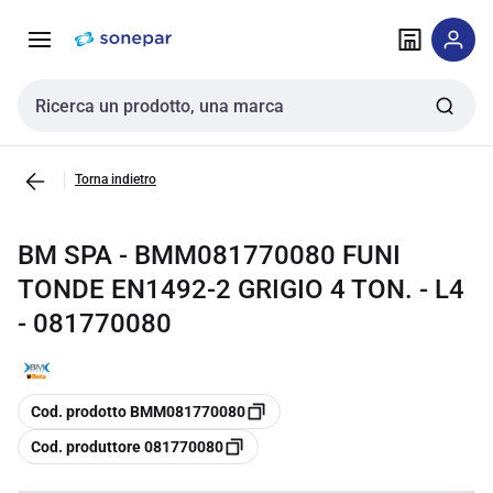
Vai alla
Vai
navigazione
alla
pagina
Cerca input
Torna indietro
BM SPA - BMM081770080 FUNI
TONDE EN1492-2 GRIGIO 4 TON. - L4
- 081770080
copia
Cod. prodotto BMM081770080
copia
Cod. produttore 081770080