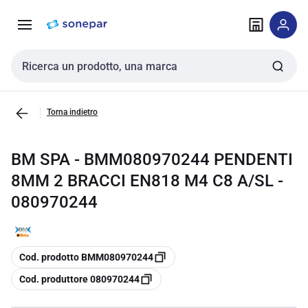
Vai alla
Vai
navigazione
alla
pagina
Cerca input
Torna indietro
BM SPA - BMM080970244 PENDENTI
8MM 2 BRACCI EN818 M4 C8 A/SL -
080970244
copia
Cod. prodotto BMM080970244
copia
Cod. produttore 080970244