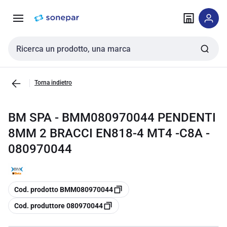
Vai alla
Vai
navigazione
alla
pagina
Cerca input
Torna indietro
BM SPA - BMM080970044 PENDENTI
8MM 2 BRACCI EN818-4 MT4 -C8A -
080970044
copia
Cod. prodotto BMM080970044
copia
Cod. produttore 080970044