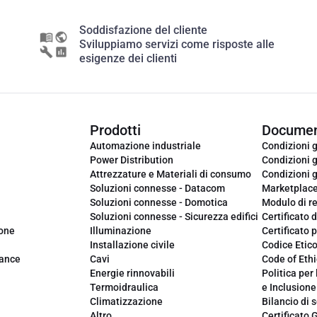
Soddisfazione del cliente
Sviluppiamo servizi come risposte alle
esigenze dei clienti
Prodotti
Documen
Automazione industriale
Condizioni g
Power Distribution
Condizioni g
Attrezzature e Materiali di consumo
Condizioni g
Soluzioni connesse - Datacom
Marketplac
Soluzioni connesse - Domotica
Modulo di r
Soluzioni connesse - Sicurezza edifici
Certificato d
ione
Illuminazione
Certificato p
Installazione civile
Codice Etic
iance
Cavi
Code of Ethi
Energie rinnovabili
Politica per 
Termoidraulica
e Inclusione
Climatizzazione
Bilancio di s
Altro
Certificato 