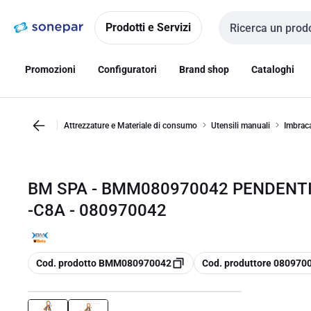
Vai alla
Vai
navigazione
alla
Prodotti e Servizi
Cerca input
pagina
Promozioni
Configuratori
Brand shop
Cataloghi
Attrezzature e Materiale di consumo
Utensili manuali
Imbraca
BM SPA - BMM080970042 PENDENTI
-C8A - 080970042
copia
copia
Cod. prodotto BMM080970042
Cod. produttore 080970