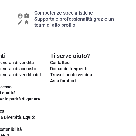
Competenze specialistiche
Supporto e professionalità grazie un
team di alto profilo
ti
Ti serve aiuto?
enerali di vendita
Contattaci
enerali di acquisto
Domande frequenti
enerali di vendita del
Trova il punto vendita
e
Area fornitori
ecesso
i qualità
er la parità di genere
o
cs
la Diversità, Equità
ostenibilità
GEEIS