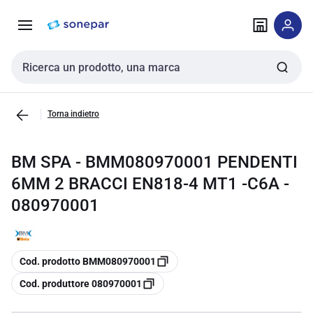
Vai alla
Vai
navigazione
alla
pagina
Cerca input
Torna indietro
BM SPA - BMM080970001 PENDENTI
6MM 2 BRACCI EN818-4 MT1 -C6A -
080970001
copia
Cod. prodotto BMM080970001
copia
Cod. produttore 080970001