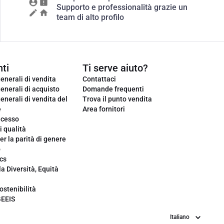
Supporto e professionalità grazie un
team di alto profilo
ti
Ti serve aiuto?
enerali di vendita
Contattaci
enerali di acquisto
Domande frequenti
enerali di vendita del
Trova il punto vendita
e
Area fornitori
ecesso
i qualità
er la parità di genere
o
cs
la Diversità, Equità
ostenibilità
GEEIS
Lingua