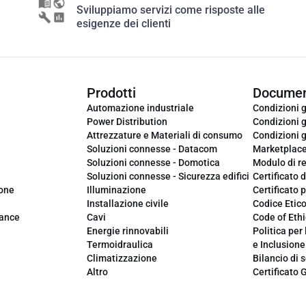
Sviluppiamo servizi come risposte alle
esigenze dei clienti
Prodotti
Documen
Automazione industriale
Condizioni g
Power Distribution
Condizioni g
Attrezzature e Materiali di consumo
Condizioni g
Soluzioni connesse - Datacom
Marketplac
Soluzioni connesse - Domotica
Modulo di r
Soluzioni connesse - Sicurezza edifici
Certificato d
ione
Illuminazione
Certificato p
Installazione civile
Codice Etic
iance
Cavi
Code of Ethi
Energie rinnovabili
Politica per 
Termoidraulica
e Inclusione
Climatizzazione
Bilancio di s
Altro
Certificato 