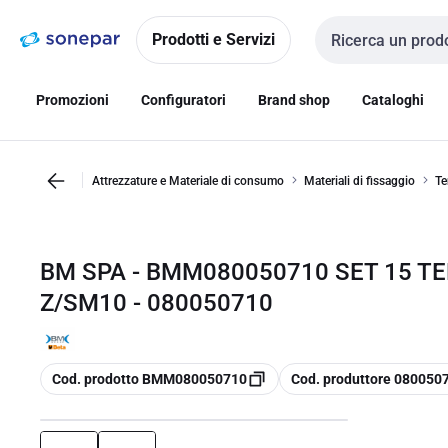
Vai alla
Vai
navigazione
alla
Prodotti e Servizi
Cerca input
pagina
Promozioni
Configuratori
Brand shop
Cataloghi
Attrezzature e Materiale di consumo
Materiali di fissaggio
Te
BM SPA - BMM080050710 SET 15 TEN
Z/SM10 - 080050710
copia
copia
Cod. prodotto BMM080050710
Cod. produttore 080050