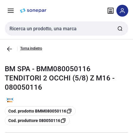
Vai alla
Vai
navigazione
alla
pagina
Cerca input
Torna indietro
BM SPA - BMM080050116
TENDITORI 2 OCCHI (5/8) Z M16 -
080050116
copia
Cod. prodotto BMM080050116
copia
Cod. produttore 080050116