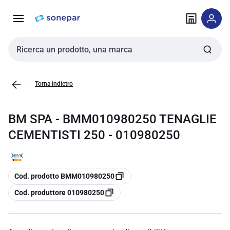
Vai alla
Vai
navigazione
alla
pagina
Cerca input
Torna indietro
BM SPA - BMM010980250 TENAGLIE
CEMENTISTI 250 - 010980250
copia
Cod. prodotto BMM010980250
copia
Cod. produttore 010980250