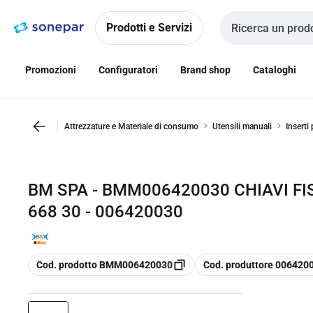
Vai alla
Vai
navigazione
alla
Prodotti e Servizi
Cerca input
pagina
Promozioni
Configuratori
Brand shop
Cataloghi
Attrezzature e Materiale di consumo
Utensili manuali
Inserti
BM SPA - BMM006420030 CHIAVI F
668 30 - 006420030
copia
copia
Cod. prodotto BMM006420030
Cod. produttore 006420