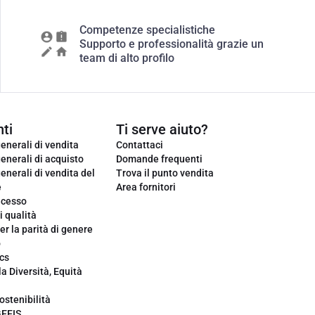
Competenze specialistiche
Supporto e professionalità grazie un
team di alto profilo
ti
Ti serve aiuto?
enerali di vendita
Contattaci
enerali di acquisto
Domande frequenti
enerali di vendita del
Trova il punto vendita
e
Area fornitori
ecesso
i qualità
er la parità di genere
o
cs
la Diversità, Equità
ostenibilità
GEEIS