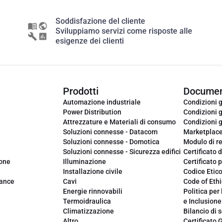
Soddisfazione del cliente
Sviluppiamo servizi come risposte alle
esigenze dei clienti
Prodotti
Documen
Automazione industriale
Condizioni g
Power Distribution
Condizioni g
Attrezzature e Materiali di consumo
Condizioni g
Soluzioni connesse - Datacom
Marketplac
Soluzioni connesse - Domotica
Modulo di r
Soluzioni connesse - Sicurezza edifici
Certificato d
ione
Illuminazione
Certificato p
Installazione civile
Codice Etic
iance
Cavi
Code of Ethi
Energie rinnovabili
Politica per 
Termoidraulica
e Inclusione
Climatizzazione
Bilancio di s
Altro
Certificato 