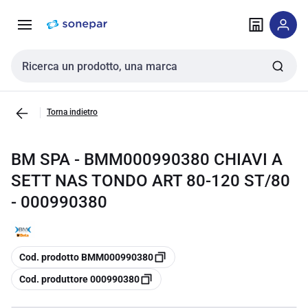
Vai alla
Vai
navigazione
alla
pagina
Cerca input
Torna indietro
BM SPA - BMM000990380 CHIAVI A
SETT NAS TONDO ART 80-120 ST/80
- 000990380
copia
Cod. prodotto BMM000990380
copia
Cod. produttore 000990380